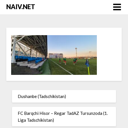
Skip
NAIV.NET
to
content
Dushanbe (Tadschikistan)
FC Barqchi Hisor – Regar TadAZ Tursunzoda (1.
Liga Tadschikistan)