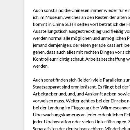
Auch sonst sind die Chinesen immer wieder für ei
ich im Museum, welches an den Resten der alten S
kommt in China SEHR selten vor) betrat ich die 
Ausstellungstisch ausgestreckt lag und fleißig vo
werden normal alle möglichen und unmöglichen Po
jemand demjenigen, der einen gerade kassiert, bed
gehen, dass auch alles mit rechten Dingen vor sic
Kontrolleur richtig schaut. Arbeitsbeschaffung w
werden.
Auch sonst finden sich (leider) viele Parallelen
Staatsapparat sind omnipräsent. Es fängt bei der 
Arbeitgeber und, und, und Auskunft geben, sowie
vorweisen muss. Weiter geht es bei der Einreise n
bei der Landung im Flugzeug über Wärmescanner b
Überwachungskameras an jeder erdenklichen Ecke 
jeder Ubahnstation oder vielen Unterführungen. 
Separatisten der deutschsprachigen Minderheit a