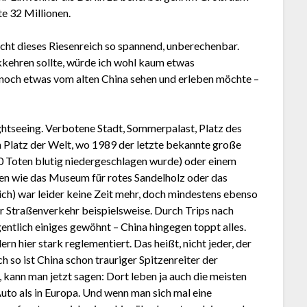
e 32 Millionen.
acht dieses Riesenreich so spannend, unberechenbar.
kkehren sollte, würde ich wohl kaum etwas
h noch etwas vom alten China sehen und erleben möchte –
ghtseeing. Verbotene Stadt, Sommerpalast, Platz des
 Platz der Welt, wo 1989 der letzte bekannte große
00 Toten blutig niedergeschlagen wurde) oder einem
en wie das Museum für rotes Sandelholz oder das
h) war leider keine Zeit mehr, doch mindestens ebenso
er Straßenverkehr beispielsweise. Durch Trips nach
gentlich einiges gewöhnt – China hingegen toppt alles.
hier stark reglementiert. Das heißt, nicht jeder, der
 so ist China schon trauriger Spitzenreiter der
, kann man jetzt sagen: Dort leben ja auch die meisten
uto als in Europa. Und wenn man sich mal eine