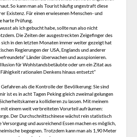
aut. So kann man als Tourist häufig ungestraft diese
hrer Existenz. Für einen erwiesenen Menschen- und
e harte Prüfung.
usst als ich gebucht habe, sollte nun also nicht
tzdem. Die Zeiten der ausgestreckten Zeigefinger des
sich in den letzten Monaten immer weiter gezeigt hat
tischen Regierungen der USA, Englands und anderer
befreundete“ Länder überwachen und ausspionieren.
 Illusion für Wohlstandsbetäubte oder um ein Zitat aus
 Fähigkeit rationalen Denkens hinaus entsetzt“
fahren als die Kontrolle der Bevölkerung: Sie sind
mir ist es in acht Tagen Peking gleich zweimal gelungen
Sicherheitskamera kollidieren zu lassen. Mit meinem
 mit einem weit verbreiteten Vorurteil aufräumen:
rge. Der Durchschnittschinese wächst rein statistisch
he Versorgung und ausreichend Essen machen es möglich,
nheimische begegnen. Trotzdem kann man als 1,90 Meter