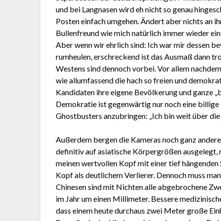
und bei Langnasen wird eh nicht so genau hingesch
Posten einfach umgehen. Ändert aber nichts an i
Bullenfreund wie mich natürlich immer wieder ein
Aber wenn wir ehrlich sind: Ich war mir dessen bew
rumheulen, erschreckend ist das Ausmaß dann tro
Westens sind dennoch vorbei. Vor allem nachdem 
wie allumfassend die hach so freien und demokra
Kandidaten ihre eigene Bevölkerung und ganze „
Demokratie ist gegenwärtig nur noch eine billige
Ghostbusters anzubringen: „Ich bin weit über die
Außerdem bergen die Kameras noch ganz andere Ge
definitiv auf asiatische Körpergrößen ausgelegt, 
meinen wertvollen Kopf mit einer tief hängenden 
Kopf als deutlichem Verlierer. Dennoch muss man
Chinesen sind mit Nichten alle abgebrochene Zwe
im Jahr um einen Millimeter. Bessere medizinisc
dass einem heute durchaus zwei Meter große Ei