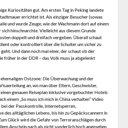
nige Kuriositäten gut. Am ersten Tag in Peking landete
tadtmauer errichtet ist. Als einziger Besucher (sowas
Halle und wurde Zeuge, wie der Wachmann dort auf einem
r sich hinschnarchte. Vielleicht aus diesem Grunde
sten doppelt und dreifach vergeben. Überall schaut
ient oder kontrolliert über die Schulter um sicher zu
h geht. Und dann noch mal einer, der schaut ob der
ie früher in der DDR – das Volk muss ja abgelenkt
 zur ehemaligen Ostzone: Die Überwachung und der
Visaerteilung an, wo man über Eltern, Geschwister,
 einen genauen Reiseplan inklusive vorgebuchter Hotels
ach einem „So muss ich mich in China verhalten“ Video
ei der Passkontrolle, Internetsperren,
des alltäglichen Lebens, bis hin zu Gepäckscannern in
Zum Glück wird die Gefahr von Terroranschlägen durch
llem Anschein nach als nicht sonderlich hoch angesehen