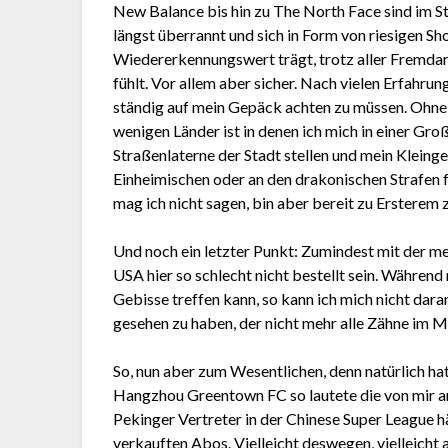
New Balance bis hin zu The North Face sind im St
längst überrannt und sich in Form von riesigen Sh
Wiedererkennungswert trägt, trotz aller Fremdarti
fühlt. Vor allem aber sicher. Nach vielen Erfahrun
ständig auf mein Gepäck achten zu müssen. Ohne 
wenigen Länder ist in denen ich mich in einer Gr
Straßenlaterne der Stadt stellen und mein Kleing
Einheimischen oder an den drakonischen Strafen 
mag ich nicht sagen, bin aber bereit zu Ersterem 
Und noch ein letzter Punkt: Zumindest mit der m
USA hier so schlecht nicht bestellt sein. Während
Gebisse treffen kann, so kann ich mich nicht dara
gesehen zu haben, der nicht mehr alle Zähne im M
So, nun aber zum Wesentlichen, denn natürlich hat
Hangzhou Greentown FC so lautete die von mir a
Pekinger Vertreter in der Chinese Super League 
verkauften Abos. Vielleicht deswegen, vielleicht