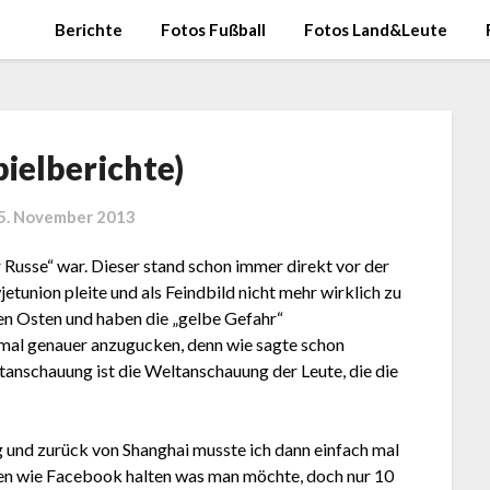
Berichte
Fotos Fußball
Fotos Land&Leute
pielberichte)
5. November 2013
r Russe“ war. Dieser stand schon immer direkt vor der
jetunion pleite und als Feindbild nicht mehr wirklich zu
gen Osten und haben die „gelbe Gefahr“
mal genauer anzugucken, denn wie sagte schon
anschauung ist die Weltanschauung der Leute, die die
 und zurück von Shanghai musste ich dann einfach mal
en wie Facebook halten was man möchte, doch nur 10