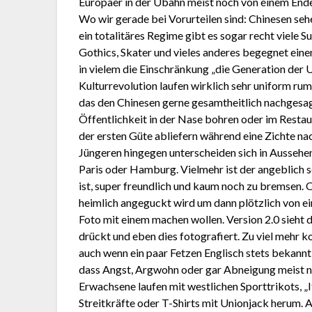
Europäer in der Ubahn meist noch von einem End
Wo wir gerade bei Vorurteilen sind: Chinesen sehe
ein totalitäres Regime gibt es sogar recht viele
Gothics, Skater und vieles anderes begegnet ei
in vielem die Einschränkung „die Generation der
Kulturrevolution laufen wirklich sehr uniform rum
das den Chinesen gerne gesamtheitlich nachgesagt
Öffentlichkeit in der Nase bohren oder im Rest
der ersten Güte abliefern während eine Zichte na
Jüngeren hingegen unterscheiden sich in Aussehen
Paris oder Hamburg. Vielmehr ist der angeblich s
ist, super freundlich und kaum noch zu bremsen.
heimlich angeguckt wird um dann plötzlich von ei
Foto mit einem machen wollen. Version 2.0 sieht d
drückt und eben dies fotografiert. Zu viel mehr 
auch wenn ein paar Fetzen Englisch stets bekannt 
dass Angst, Argwohn oder gar Abneigung meist nur
Erwachsene laufen mit westlichen Sporttrikots, „
Streitkräfte oder T-Shirts mit Unionjack herum.