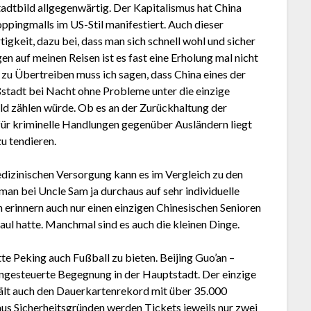
adtbild allgegenwärtig. Der Kapitalismus hat China
oppingmalls im US-Stil manifestiert. Auch dieser
gkeit, dazu bei, dass man sich schnell wohl und sicher
gen auf meinen Reisen ist es fast eine Erholung mal nicht
zu Übertreiben muss ich sagen, dass China eines der
oßstadt bei Nacht ohne Probleme unter die einzige
eld zählen würde. Ob es an der Zurückhaltung der
für kriminelle Handlungen gegenüber Ausländern liegt
zu tendieren.
edizinischen Versorgung kann es im Vergleich zu den
 man bei Uncle Sam ja durchaus auf sehr individuelle
n erinnern auch nur einen einzigen Chinesischen Senioren
aul hatte. Manchmal sind es auch die kleinen Dinge.
te Peking auch Fußball zu bieten. Beijing Guo’an –
ngesteuerte Begegnung in der Hauptstadt. Der einzige
hält auch den Dauerkartenrekord mit über 35.000
 aus Sicherheitsgründen werden Tickets jeweils nur zwei