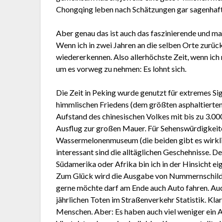
Chongqing leben nach Schätzungen gar sagenhaft
Aber genau das ist auch das faszinierende und m
Wenn ich in zwei Jahren an die selben Orte zurüc
wiedererkennen. Also allerhöchste Zeit, wenn ic
um es vorweg zu nehmen: Es lohnt sich.
Die Zeit in Peking wurde genutzt für extremes Si
himmlischen Friedens (dem größten asphaltierten
Aufstand des chinesischen Volkes mit bis zu 3.0
Ausflug zur großen Mauer. Für Sehenswürdigkeit
Wassermelonenmuseum (die beiden gibt es wirklic
interessant sind die alltäglichen Geschehnisse. D
Südamerika oder Afrika bin ich in der Hinsicht ei
Zum Glück wird die Ausgabe von Nummernschildern 
gerne möchte darf am Ende auch Auto fahren. Auch
jährlichen Toten im Straßenverkehr Statistik. Klar
Menschen. Aber: Es haben auch viel weniger ein A