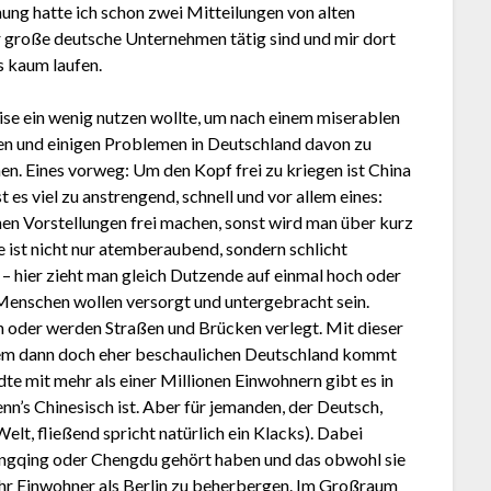
ng hatte ich schon zwei Mitteilungen von alten
r große deutsche Unternehmen tätig sind und mir dort
s kaum laufen.
eise ein wenig nutzen wollte, um nach einem miserablen
en und einigen Problemen in Deutschland davon zu
en. Eines vorweg: Um den Kopf frei zu kriegen ist China
 es viel zu anstrengend, schnell und vor allem eines:
chen Vorstellungen frei machen, sonst wird man über kurz
 ist nicht nur atemberaubend, sondern schlicht
 – hier zieht man gleich Dutzende auf einmal hoch oder
 Menschen wollen versorgt und untergebracht sein.
 oder werden Straßen und Brücken verlegt. Mit dieser
dem dann doch eher beschaulichen Deutschland kommt
te mit mehr als einer Millionen Einwohnern gibt es in
enn’s Chinesisch ist. Aber für jemanden, der Deutsch,
lt, fließend spricht natürlich ein Klacks). Dabei
ongqing oder Chengdu gehört haben und das obwohl sie
hr Einwohner als Berlin zu beherbergen. Im Großraum