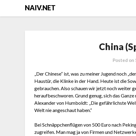
Skip
NAIV.NET
to
content
China (S
Posted on
„Der Chinese“ ist, was zu meiner Jugend noch „de
Haustür, die Klinke in der Hand. Heute ist die Sow
gebrauchen. Also schauen wir jetzt noch weiter 
heraufbeschworen. Grund genug, sich das Ganze 
Alexander von Humboldt: „Die gefährlichste Welt
Welt nie angeschaut haben.“
Bei Schnäppchenflügen von 500 Euro nach Peking
zugreifen. Man mag ja von Firmen und Netzwerk