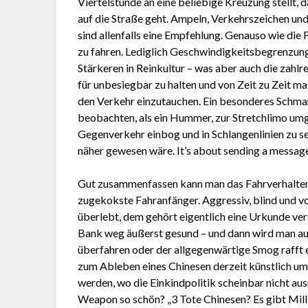
Viertelstunde an eine beliebige Kreuzung stellt,
auf die Straße geht. Ampeln, Verkehrszeichen und
sind allenfalls eine Empfehlung. Genauso wie die
zu fahren. Lediglich Geschwindigkeitsbegrenzun
Stärkeren in Reinkultur – was aber auch die zahlr
für unbesiegbar zu halten und von Zeit zu Zeit m
den Verkehr einzutauchen. Ein besonderes Schma
beobachten, als ein Hummer, zur Stretchlimo umg
Gegenverkehr einbog und in Schlangenlinien zu se
näher gewesen wäre. It’s about sending a messag
Gut zusammenfassen kann man das Fahrverhalten h
zugekokste Fahranfänger. Aggressiv, blind und 
überlebt, dem gehört eigentlich eine Urkunde verli
Bank weg äußerst gesund – und dann wird man 
überfahren oder der allgegenwärtige Smog rafft e
zum Ableben eines Chinesen derzeit künstlich um
werden, wo die Einkindpolitik scheinbar nicht aus
Weapon so schön? „3 Tote Chinesen? Es gibt Mil