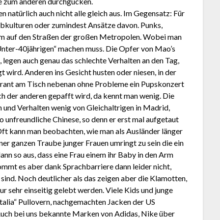
e zum anderen durchgucken.
n natürlich auch nicht alle gleich aus. Im Gegensatz: Für
 Subkulturen oder zumindest Ansätze davon. Punks,
nem auf den Straßen der großen Metropolen. Wobei man
 Unter-40jährigen“ machen muss. Die Opfer von Mao’s
, legen auch genau das schlechte Verhalten an den Tag,
 wird. Anderen ins Gesicht husten oder niesen, in der
aurant am Tisch nebenan ohne Probleme ein Pupskonzert
ch der anderen gepafft wird, da kennt man wenig. Die
 und Verhalten wenig von Gleichaltrigen in Madrid,
o unfreundliche Chinese, so denn er erst mal aufgetaut
 Oft kann man beobachten, wie man als Ausländer länger
ner ganzen Traube junger Frauen umringt zu sein die ein
ann so aus, dass eine Frau einem ihr Baby in den Arm
kommt es aber dank Sprachbarriere dann leider nicht,
sind. Noch deutlicher als das zeigen aber die Klamotten,
 sehr einseitig gelebt werden. Viele Kids und junge
Italia“ Pullovern, nachgemachten Jacken der US
 Auch bei uns bekannte Marken von Adidas, Nike über