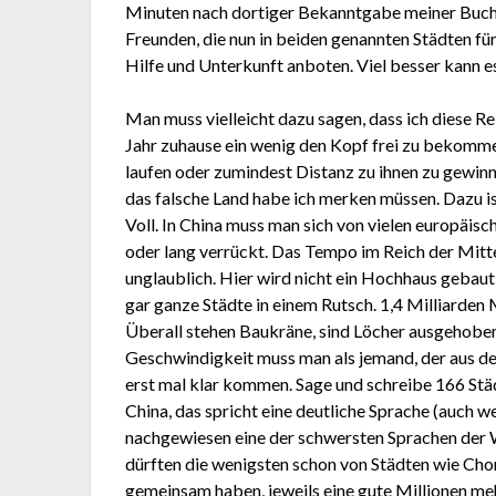
Minuten nach dortiger Bekanntgabe meiner Buchu
Freunden, die nun in beiden genannten Städten fü
Hilfe und Unterkunft anboten. Viel besser kann e
Man muss vielleicht dazu sagen, dass ich diese R
Jahr zuhause ein wenig den Kopf frei zu bekomm
laufen oder zumindest Distanz zu ihnen zu gewinn
das falsche Land habe ich merken müssen. Dazu ist
Voll. In China muss man sich von vielen europäis
oder lang verrückt. Das Tempo im Reich der Mitte
unglaublich. Hier wird nicht ein Hochhaus gebaut
gar ganze Städte in einem Rutsch. 1,4 Milliarden
Überall stehen Baukräne, sind Löcher ausgehoben
Geschwindigkeit muss man als jemand, der aus 
erst mal klar kommen. Sage und schreibe 166 Städ
China, das spricht eine deutliche Sprache (auch w
nachgewiesen eine der schwersten Sprachen der We
dürften die wenigsten schon von Städten wie Ch
gemeinsam haben, jeweils eine gute Millionen me