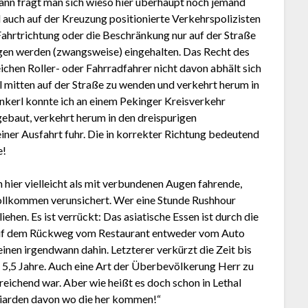
 dann fragt man sich wieso hier überhaupt noch jemand
 auch auf der Kreuzung positionierte Verkehrspolizisten
 Fahrtrichtung oder die Beschränkung nur auf der Straße
gen werden (zwangsweise) eingehalten. Das Recht des
eichen Roller- oder Fahrradfahrer nicht davon abhält sich
al mitten auf der Straße zu wenden und verkehrt herum in
nkerl konnte ich an einem Pekinger Kreisverkehr
ebaut, verkehrt herum in den dreispurigen
iner Ausfahrt fuhr. Die in korrekter Richtung bedeutend
e!
ier vielleicht als mit verbundenen Augen fahrende,
vollkommen verunsichert. Wer eine Stunde Rushhour
ehen. Es ist verrückt: Das asiatische Essen ist durch die
auf dem Rückweg vom Restaurant entweder vom Auto
inen irgendwann dahin. Letzterer verkürzt die Zeit bis
 5,5 Jahre. Auch eine Art der Überbevölkerung Herr zu
reichend war. Aber wie heißt es doch schon in Lethal
liarden davon wo die her kommen!“