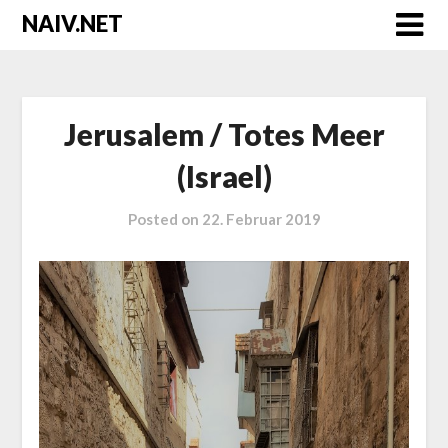
Skip
NAIV.NET
to
content
Jerusalem / Totes Meer
(Israel)
Posted on
22. Februar 2019