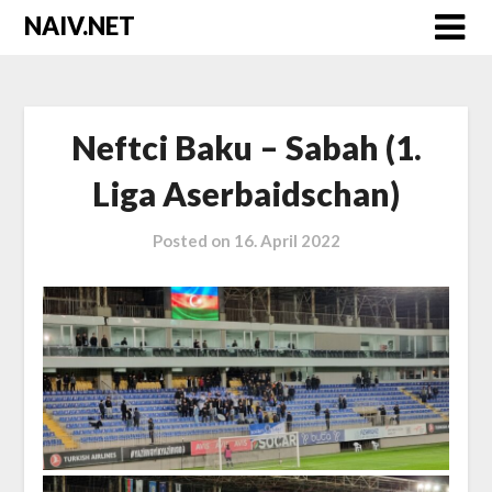
Skip
NAIV.NET
to
content
Neftci Baku – Sabah (1.
Liga Aserbaidschan)
Posted on
16. April 2022