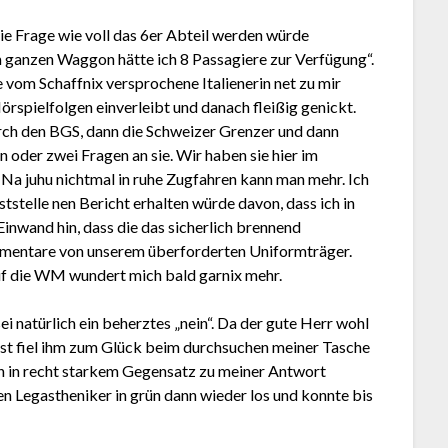
die Frage wie voll das 6er Abteil werden würde
m ganzen Waggon hätte ich 8 Passagiere zur Verfügung“.
e vom Schaffnix versprochene Italienerin net zu mir
rspielfolgen einverleibt und danach fleißig genickt.
urch den BGS, dann die Schweizer Grenzer und dann
 oder zwei Fragen an sie. Wir haben sie hier im
Na juhu nichtmal in ruhe Zugfahren kann man mehr. Ich
ststelle nen Bericht erhalten würde davon, dass ich in
inwand hin, dass die das sicherlich brennend
mmentare von unserem überforderten Uniformträger.
f die WM wundert mich bald garnix mehr.
ei natürlich ein beherztes „nein“. Da der gute Herr wohl
st fiel ihm zum Glück beim durchsuchen meiner Tasche
och in recht starkem Gegensatz zu meiner Antwort
n Legastheniker in grün dann wieder los und konnte bis