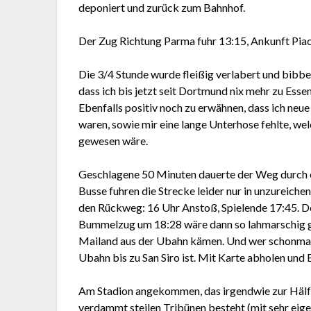
deponiert und zurück zum Bahnhof.
Der Zug Richtung Parma fuhr 13:15, Ankunft Piace
Die 3/4 Stunde wurde fleißig verlabert und bibb
dass ich bis jetzt seit Dortmund nix mehr zu Esse
Ebenfalls positiv noch zu erwähnen, dass ich neue
waren, sowie mir eine lange Unterhose fehlte, we
gewesen wäre.
Geschlagene 50 Minuten dauerte der Weg durch ei
Busse fuhren die Strecke leider nur in unzureic
den Rückweg: 16 Uhr Anstoß, Spielende 17:45. De
Bummelzug um 18:28 wäre dann so lahmarschig ge
Mailand aus der Ubahn kämen. Und wer schonmal i
Ubahn bis zu San Siro ist. Mit Karte abholen und
Am Stadion angekommen, das irgendwie zur Hälft
verdammt steilen Tribünen besteht (mit sehr eige