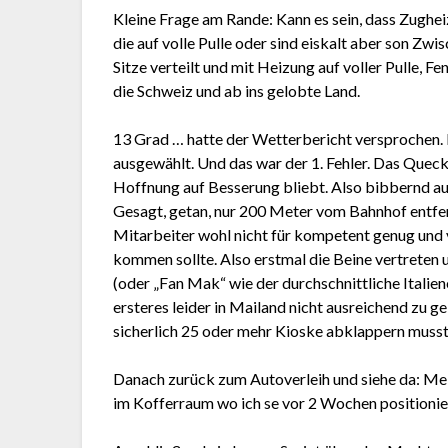
Kleine Frage am Rande: Kann es sein, dass Zughei
die auf volle Pulle oder sind eiskalt aber son Zwi
Sitze verteilt und mit Heizung auf voller Pulle, 
die Schweiz und ab ins gelobte Land.
13 Grad … hatte der Wetterbericht versprochen.
ausgewählt. Und das war der 1. Fehler. Das Quecks
Hoffnung auf Besserung bliebt. Also bibbernd a
Gesagt, getan, nur 200 Meter vom Bahnhof entfern
Mitarbeiter wohl nicht für kompetent genug und v
kommen sollte. Also erstmal die Beine vertreten
(oder „Fan Mak“ wie der durchschnittliche Italien
ersteres leider in Mailand nicht ausreichend zu g
sicherlich 25 oder mehr Kioske abklappern musst
Danach zurück zum Autoverleih und siehe da: Me
im Kofferraum wo ich se vor 2 Wochen positionie