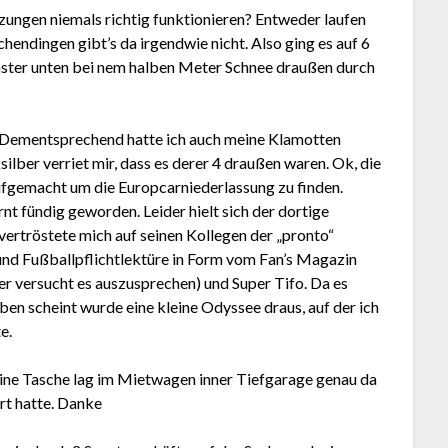
zungen niemals richtig funktionieren? Entweder laufen
schendingen gibt’s da irgendwie nicht. Also ging es auf 6
Fenster unten bei nem halben Meter Schnee draußen durch
 Dementsprechend hatte ich auch meine Klamotten
ilber verriet mir, dass es derer 4 draußen waren. Ok, die
ufgemacht um die Europcarniederlassung zu finden.
t fündig geworden. Leider hielt sich der dortige
ertröstete mich auf seinen Kollegen der „pronto“
 und Fußballpflichtlektüre in Form vom Fan’s Magazin
er versucht es auszusprechen) und Super Tifo. Da es
eben scheint wurde eine kleine Odyssee draus, auf der ich
e.
ine Tasche lag im Mietwagen inner Tiefgarage genau da
rt hatte. Danke