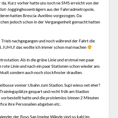
 da. Kurz vorher hatte uns noch ne SMS erreicht von der
Riot-Jogginghosenträgern aus der Fahrradmetropole,
anderen hatten Brescia-Avellino vorgezogen. Da
zchen jedoch schon in der Vergangenheit gemacht hatten
n Trieb nachgegangen und noch während der Fahrt die
ed. JUHU! das wollte ich immer schon mal machen
rostation. Ab in die grüne Linie und erstmal nen paar
 rote Linie und nach ein paar Stationen schon wieder ans
chkalt sondern auch noch stockfinster draußen.
ndelbusse vonner Ubahn zum Stadion. Supi wieso net eher?
 Trainingsplätze gespart und recht früh am Stadion
 vorbestellt hatte und die problemlos binnen 2 Minuten
ice ihre Personalien abgeben etc.
Kalender der Boys San (meine Wände sind so kahl im