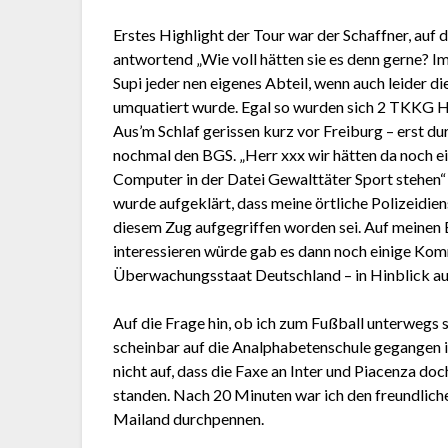
Erstes Highlight der Tour war der Schaffner, auf 
antwortend „Wie voll hätten sie es denn gerne? I
Supi jeder nen eigenes Abteil, wenn auch leider di
umquatiert wurde. Egal so wurden sich 2 TKKG Hö
Aus’m Schlaf gerissen kurz vor Freiburg – erst d
nochmal den BGS. „Herr xxx wir hätten da noch ein
Computer in der Datei Gewalttäter Sport stehen“ 
wurde aufgeklärt, dass meine örtliche Polizeidien
diesem Zug aufgegriffen worden sei. Auf meinen E
interessieren würde gab es dann noch einige Ko
Überwachungsstaat Deutschland – in Hinblick au
Auf die Frage hin, ob ich zum Fußball unterwegs s
scheinbar auf die Analphabetenschule gegangen i
nicht auf, dass die Faxe an Inter und Piacenza d
standen. Nach 20 Minuten war ich den freundliche
Mailand durchpennen.