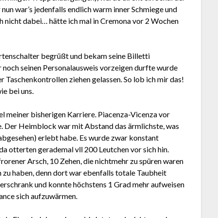
er nun war’s jedenfalls endlich warm inner Schmiege und
ch nicht dabei… hätte ich mal in Cremona vor 2 Wochen
tenschalter begrüßt und bekam seine Billetti
 noch seinen Personalausweis vorzeigen durfte wurde
r Taschenkontrollen ziehen gelassen. So lob ich mir das!
ie bei uns.
el meiner bisherigen Karriere. Piacenza-Vicenza vor
e. Der Heimblock war mit Abstand das ärmlichste, was
 abgesehen) erlebt habe. Es wurde zwar konstant
 otterten gerademal vll 200 Leutchen vor sich hin.
frorener Arsch, 10 Zehen, die nichtmehr zu spüren waren
 zu haben, denn dort war ebenfalls totale Taubheit
rierschrank und konnte höchstens 1 Grad mehr aufweisen
Chance sich aufzuwärmen.