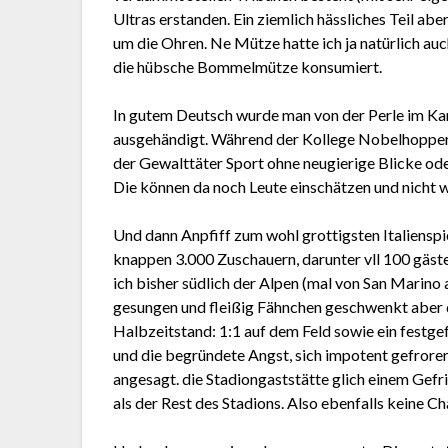
Ultras erstanden. Ein ziemlich hässliches Teil ab
um die Ohren. Ne Mütze hatte ich ja natürlich au
die hübsche Bommelmütze konsumiert.
In gutem Deutsch wurde man von der Perle im Kar
ausgehändigt. Während der Kollege Nobelhopper
der Gewalttäter Sport ohne neugierige Blicke ode
Die können da noch Leute einschätzen und nicht w
Und dann Anpfiff zum wohl grottigsten Italienspi
knappen 3.000 Zuschauern, darunter vll 100 gäst
ich bisher südlich der Alpen (mal von San Marino
gesungen und fleißig Fähnchen geschwenkt aber da
Halbzeitstand: 1:1 auf dem Feld sowie ein festge
und die begründete Angst, sich impotent gefroren
angesagt. die Stadiongaststätte glich einem Gef
als der Rest des Stadions. Also ebenfalls keine 