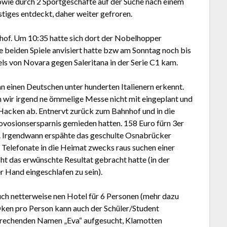
owie durch 2 Sportgeschäfte auf der Suche nach einem
tiges entdeckt, daher weiter gefroren.
hof. Um 10:35 hatte sich dort der Nobelhopper
 beiden Spiele anvisiert hatte bzw am Sonntag noch bis
ls von Novara gegen Saleritana in der Serie C1 kam.
an einen Deutschen unter hunderten Italienern erkennt.
n wir irgend ne ömmelige Messe nicht mit eingeplant und
e Hacken ab. Entnervt zurück zum Bahnhof und in die
ovosionsersparnis gemieden hatten. 158 Euro fürn 3er
e. Irgendwann erspähte das geschulte Osnabrücker
Telefonate in die Heimat zwecks raus suchen einer
t das erwünschte Resultat gebracht hatte (in der
 Hand eingeschlafen zu sein).
ch netterweise nen Hotel für 6 Personen (mehr dazu
Oken pro Person kann auch der Schüler/Student
sprechenden Namen „Eva“ aufgesucht, Klamotten