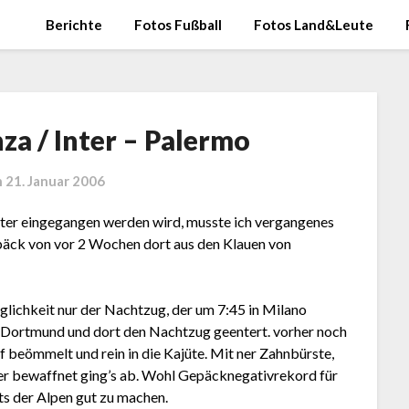
Berichte
Fotos Fußball
Fotos Land&Leute
za / Inter – Palermo
n
21. Januar 2006
eiter eingegangen werden wird, musste ich vergangenes
ck von vor 2 Wochen dort aus den Klauen von
öglichkeit nur der Nachtzug, der um 7:45 in Milano
h Dortmund und dort den Nachtzug geentert. vorher noch
f beömmelt und rein in die Kajüte. Mit ner Zahnbürste,
r bewaffnet ging’s ab. Wohl Gepäcknegativrekord für
its der Alpen gut zu machen.