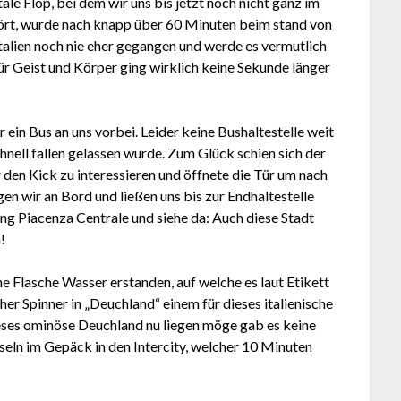
le Flop, bei dem wir uns bis jetzt noch nicht ganz im
ehört, wurde nach knapp über 60 Minuten beim stand von
Italien noch nie eher gegangen und werde es vermutlich
für Geist und Körper ging wirklich keine Sekunde länger
ein Bus an uns vorbei. Leider keine Bushaltestelle weit
hnell fallen gelassen wurde. Zum Glück schien sich der
r den Kick zu interessieren und öffnete die Tür um nach
en wir an Bord und ließen uns bis zur Endhaltestelle
ng Piacenza Centrale und siehe da: Auch diese Stadt
!
 Flasche Wasser erstanden, auf welche es laut Etikett
r Spinner in „Deuchland“ einem für dieses italienische
ses ominöse Deuchland nu liegen möge gab es keine
seln im Gepäck in den Intercity, welcher 10 Minuten