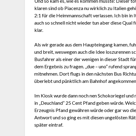
Und so kam es, wie es kommen musste: Dieser tota
klaren sind ob Piacenza nu wirklich zu Italien g
2:1 für die Heimmannschaft verlassen. Ich bin in 
auch so schnell nicht wieder tun aber diese Qual 
klar.
Als wir gerade aus dem Haupteingang kamen, fuhr 
und breit, weswegen auch die Idee loszurennen sc
Busfahrer als einer der wenigen in dieser Stadt fü
dem Ergebnis zu fragen. „due – uno“ rufend sprang
mitnehmen. Dort flugs in den nächsten Bus Richtu
überlebt und pünktlich am Bahnhof angekommen
Im Kiosk wurde dann noch nen Schokoriegel und ne
in „Deuchland“ 25 Cent Pfand geben würde. Welche
Erzeugnis Pfand gewähren würde oder gar wo die
Antwort und so ging es mit diesen ungelösten Rät
später eintraf.