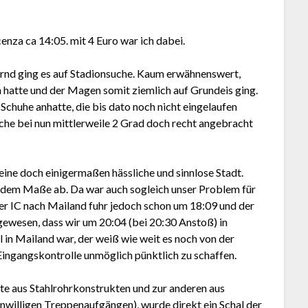
nza ca 14:05. mit 4 Euro war ich dabei.
ernd ging es auf Stadionsuche. Kaum erwähnenswert,
n hatte und der Magen somit ziemlich auf Grundeis ging.
 Schuhe anhatte, die bis dato noch nicht eingelaufen
lche bei nun mittlerweile 2 Grad doch recht angebracht
ne doch einigermaßen hässliche und sinnlose Stadt.
hendem Maße ab. Da war auch sogleich unser Problem für
r IC nach Mailand fuhr jedoch schon um 18:09 und der
wesen, dass wir um 20:04 (bei 20:30 Anstoß) in
n Mailand war, der weiß wie weit es noch von der
 Eingangskontrolle unmöglich pünktlich zu schaffen.
e aus Stahlrohrkonstrukten und zur anderen aus
nwilligen Treppenaufgängen), wurde direkt ein Schal der