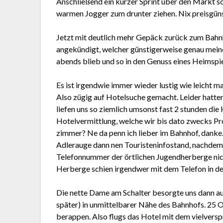
Anschließend ein kurzer Sprint über den Markt s
warmen Jogger zum drunter ziehen. Nix preisgüns
Jetzt mit deutlich mehr Gepäck zurück zum Bahn
angekündigt, welcher günstigerweise genau meine
abends blieb und so in den Genuss eines Heimspie
Es ist irgendwie immer wieder lustig wie leicht m
Also zügig auf Hotelsuche gemacht. Leider hatte
liefen uns so ziemlich umsonst fast 2 stunden di
Hotelvermittlung, welche wir bis dato zwecks Pr
zimmer? Ne da penn ich lieber im Bahnhof, dank
Adlerauge dann nen Touristeninfostand, nachdem 
Telefonnummer der örtlichen Jugendherberge nich
Herberge schien irgendwer mit dem Telefon in der
Die nette Dame am Schalter besorgte uns dann au
später) in unmittelbarer Nähe des Bahnhofs. 25 
berappen. Also flugs das Hotel mit dem vielver