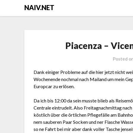
Skip
NAIV.NET
to
content
Piacenza – Vicen
Posted o
Dank einiger Probleme auf die hier jetzt nicht w
Wochenende nochmal nach Mailand um mein Gepä
Europcar zu erlösen.
Da ich bis 12:00 da sein musste blieb als Reisem
Centrale eintrudelt. Also Freitagnachmittag nac
köstlich über die örtlichen Pflegefälle am Bahnho
nem sauberen Paar Socken und ner Flasche Wasse
so ne Fahrt bei mir aber dank voller Tasche jense