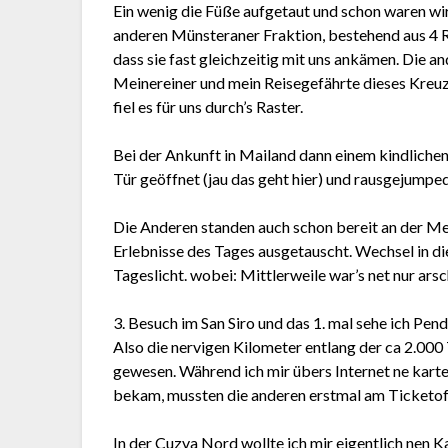
Ein wenig die Füße aufgetaut und schon waren wir
anderen Münsteraner Fraktion, bestehend aus 4 
dass sie fast gleichzeitig mit uns ankämen. Die 
Meinereiner und mein Reisegefährte dieses Kreu
fiel es für uns durch’s Raster.
Bei der Ankunft in Mailand dann einem kindliche
Tür geöffnet (jau das geht hier) und rausgejump
Die Anderen standen auch schon bereit an der Met
Erlebnisse des Tages ausgetauscht. Wechsel in die
Tageslicht. wobei: Mittlerweile war’s net nur ars
3. Besuch im San Siro und das 1. mal sehe ich Pe
Also die nervigen Kilometer entlang der ca 2.000
gewesen. Während ich mir übers Internet ne karte
bekam, mussten die anderen erstmal am Ticketoff
In der Cuzva Nord wollte ich mir eigentlich nen 